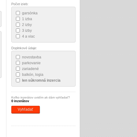
Počet izieb:
garsónka
1 izba
2 izby
3 izby
4 a viac
Doplnkové údaje:
novostavba
parkovanie
zariadené
balkón, logia
len súkromná inzercia
Koľko inzerátov uvidím ak dám vyhľadať?
0 inzerátov
Vyhľadať