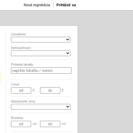
Nová registrácia
Prihlásiť sa
.
Zaradenie:
Nehnuteľnosť:
Pridanie lokality:
Cena:
€
€
Nastavenie ceny:
Rozloha:
m2
m2