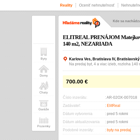
Reality
Oceniť nehnuteľnosť
Nehnuteľno
Kde sa nachád
ELITREAL PRENÁJOM Matejkova u
140 m2, NEZARIADA
Byty
Karlova Ves, Bratislava IV, Bratislavský
Na predaj byt, 4 a viac izieb, rozloha 140
Domy
700.00
€
Chaty
Číslo inzerátu:
: AR-02OX-007018
Zadávateľ:
:
ElitReal
Garáže
Dátum vytvorenia
: pred 5 rokmi
Dátum aktualizovania
: pred 5 rokmi
Pozemky
Podobné inzeráty:
:
byty na predaj