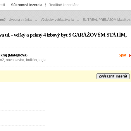
sti
Súkromná inzercia
Realitné kancelárie
zam?
Úvodná stránka
→
Výsledky vyhľadávania
→
ELITREAL PRENÁJOM Matejkov..
l. - veľký a pekný 4 izbový byt S GARÁŽOVÝM STÁTÍM,
 kraj (Matejkova)
Späť
 m2, novostavba, balkón, logia
Zvýrazniť inzerát