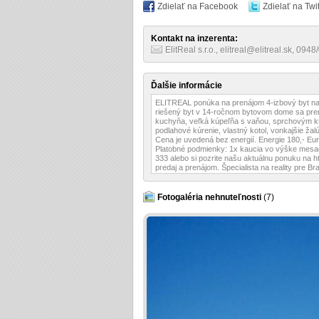
Zdielať na Facebook
Zdielať na Twit
Kontakt na inzerenta:
ElitReal s.r.o., elitreal@elitreal.sk, 094
Ďalšie informácie
ELITREAL ponúka na prenájom 4-izbový byt na u
riešený byt v 14-ročnom bytovom dome sa pren
kuchyňa, veľká kúpeľňa s vaňou, sprchovým kú
podlahové kúrenie, vlastný kotol, vonkajšie ža
Cena je uvedená bez energií. Energie 180,- Eur.
Platobné podmienky: 1x kaucia vo výške mesa
333 alebo si pozrite našu aktuálnu ponuku na 
predaj a prenájom. Špecialista na reality pre Bra
Fotogaléria nehnuteľnosti
(7)