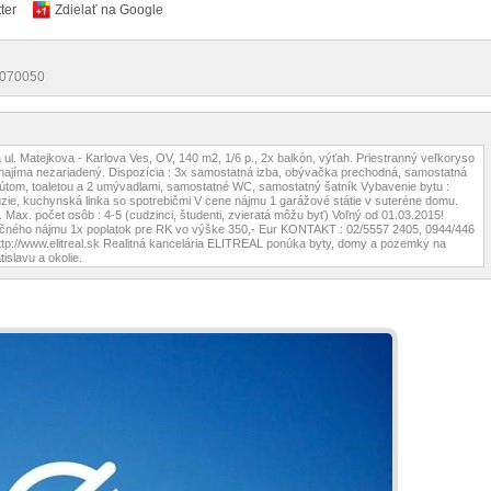
ter
Zdielať na Google
8/070050
l. Matejkova - Karlova Ves, OV, 140 m2, 1/6 p., 2x balkón, výťah. Priestranný veľkoryso
ajíma nezariadený. Dispozícia : 3x samostatná izba, obývačka prechodná, samostatná
tom, toaletou a 2 umývadlami, samostatné WC, samostatný šatník Vybavenie bytu :
lúzie, kuchynská linka so spotrebičmi V cene nájmu 1 garážové státie v suteréne domu.
 Max. počet osôb : 4-5 (cudzinci, študenti, zvieratá môžu byť) Voľný od 01.03.2015!
čného nájmu 1x poplatok pre RK vo výške 350,- Eur KONTAKT : 02/5557 2405, 0944/446
http://www.elitreal.sk Realitná kancelária ELITREAL ponúka byty, domy a pozemky na
tislavu a okolie.