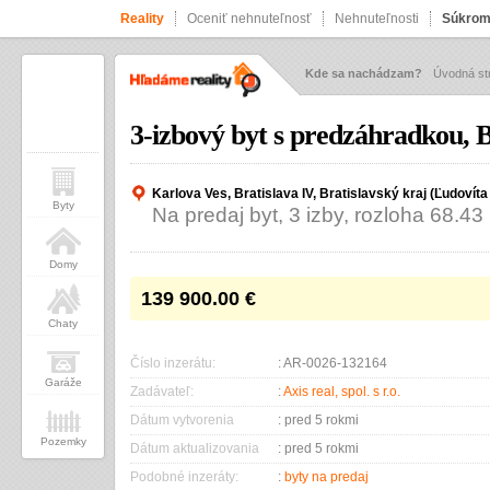
Reality
Oceniť nehnuteľnosť
Nehnuteľnosti
Súkrom
Kde sa nachádzam?
Úvodná st
3-izbový byt s predzáhradkou, B
Karlova Ves, Bratislava IV, Bratislavský kraj (Ľudovíta 
Byty
Na predaj byt, 3 izby, rozloha 68.4
Domy
139 900.00
€
Chaty
Číslo inzerátu:
: AR-0026-132164
Garáže
Zadávateľ:
:
Axis real, spol. s r.o.
Dátum vytvorenia
: pred 5 rokmi
Pozemky
Dátum aktualizovania
: pred 5 rokmi
Podobné inzeráty:
:
byty na predaj