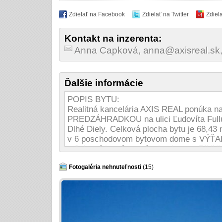
Zdielať na Facebook
Zdielať na Twitter
Zdiel
Kontakt na inzerenta:
Anna Capková, anna@axisreal.sk
Ďalšie informácie
POPIS BYTU:
Realitná kancelária AXIS REAL ponúka na 
PREDZÁHRADKOU na ulici Ľudovíta Fullu v
Dlhé Diely. Celková plocha bytu je 68,4
v 6 poschodovom bytovom dome s VÝŤA
m2, ktorá je prístupná z kuchyne a PIVNI
vstupnej chodby, kuchyne, 3 izieb, z ktor
toalety. Je orientovaný na východ. K cene
Fotogaléria nehnuteľnosti
(15)
kanceláriu vo výške 2400,- eur. STAV BY
Rekonštruovaný byt - plastové okná so ža
bezpečnostné dvere, kuchynská linka so
elektrickou rúrou, v chodbe sú skrine, v 
kompletnou občianskou vybavenosťou. Tic