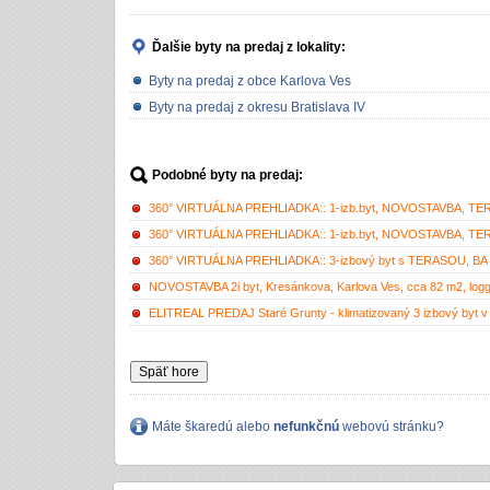
Ďalšie byty na predaj
z lokality:
Byty na predaj z obce Karlova Ves
Byty na predaj z okresu Bratislava IV
Podobné byty na predaj:
360° VIRTUÁLNA PREHLIADKA:: 1-izb.byt, NOVOSTAVBA, TERASA
360° VIRTUÁLNA PREHLIADKA:: 1-izb.byt, NOVOSTAVBA, TERASA
360° VIRTUÁLNA PREHLIADKA:: 3-izbový byt s TERASOU, BA IV 
NOVOSTAVBA 2i byt, Kresánkova, Karlova Ves, cca 82 m2, loggia
ELITREAL PREDAJ Staré Grunty - klimatizovaný 3 izbový byt
Späť hore
Máte škaredú alebo
nefunkčnú
webovú stránku?