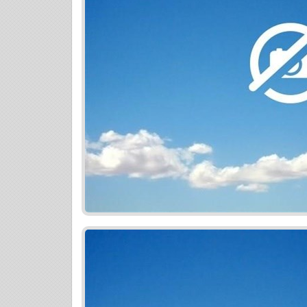
škôlka a nákupné možnosti v okolí. / P
KARLOVA VES / DLHÉ DIELY / ULICA 
/