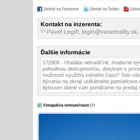
Zdielať na Facebook
Zdielať na Twitter
Zdiel
Kontakt na inzerenta:
Pavel Legiň, legin@vasereality.sk
Ďalšie informácie
172909 - Hľadáte netradičné, moderné bý
pohodlnou dostupnosťou, dotykom s príro
možností využitia voľného času? Toto vš
bývania na okraji unikátneho pamiatkovo
bytovom dome vám ponúkame na predaj no
dom pozostáva zo 16-tich bytových jedn
podlažiach, parkovanie je zabezpečené v
konštrukcie sú navrhnuté zo železobetónu
Fotogaléria nehnuteľnosti
(7)
železobetónovými stĺpami. Vonkajší obv
plastové s izolačným dvojsklom, vonkajši
Súčasťou vybavenosti objektu je výťah o
bytu prislúcha jedno parkovacie miesto v
vstupné dvere do bytov bezpečnostné, in