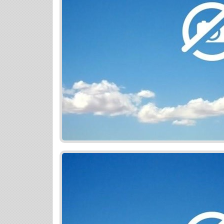
záložných práv a pod.), viaznucich na k
finančným vyrovnaním • Záverečné proto
Vami od začiatku až do konca, krok za 
Spýtajte sa našich maklérov na zľavu. T
predávajúcim :-----------------------------------
------- • Odborný odhad predajnej ceny, ur
prieskum trhu • Odbornú úpravu interiér
Profesionálnu foto a video dokumentáciu 
s cieľom urobiť s nehnuteľnosti niečo vý
zámerom: čo najrýchlejšie a čo najvýhodn
finančným vyrovnaním • Záverečné proto
Vami od začiatku až do konca, krok za 
--------------------------------------------------
stretnutie s Vami sa teší náš tím - VAŠE 
republiky