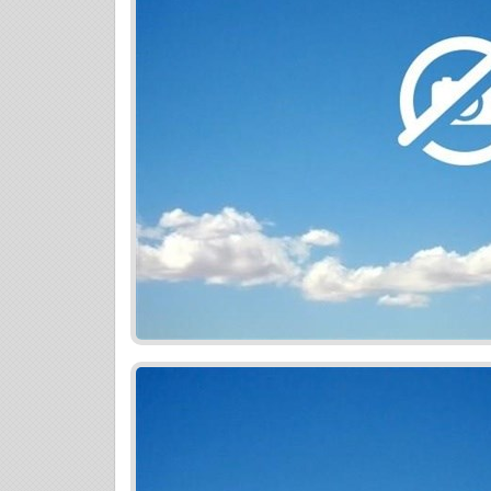
zárubňami - vnútorné omietky vápennocem
steny medzi bytmi a protihluková izoláci
obytných miestnostiach laminátová pláva
keramická dlažba, v kúpeľni keramický 
- zariaďovacie predmety ( sanita ) vo far
elektrorozvody v zmysle STN, krabice vo f
vykurovanie centrálne, umiestnenie koto
tepla s meraním spotreby pre TÚV a vykur
vykurovania izbovým termostatom Cena : 
prosíme uvádzať na Vás i telefonický ko
BEZPLATNÝ kompletný hypotekárny servis.
555/2005 Z.z. o energetickej hospodárno
predaji nehnuteľnosti. Podľa súčasného 
možné predpokladať zatriedenie do energe
nehnuteľností nájdete na vasereality.sk Služ
-------------------------------------------------
zaevidujeme do našej databázy a budeme
Obhliadky za účasti našich skúsených ma
dojedná najvýhodnejšie podmienky • Zai
členských práv (pri družstevných bytoch)
vlastníctva, snímku z katastrálnej mapy
posudku našim znalcom • Preverenie prí