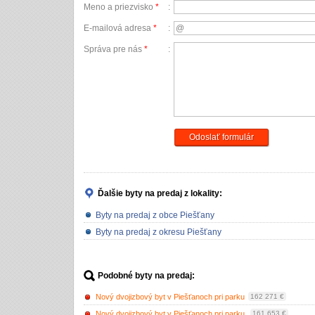
Meno a priezvisko
*
:
E-mailová adresa
*
:
Správa pre nás
*
:
Odoslať formulár
Ďalšie byty na predaj
z lokality:
Byty na predaj z obce Piešťany
Byty na predaj z okresu Piešťany
Podobné byty na predaj:
Nový dvojizbový byt v Piešťanoch pri parku
162 271 €
Nový dvojizbový byt v Piešťanoch pri parku.
161 653 €