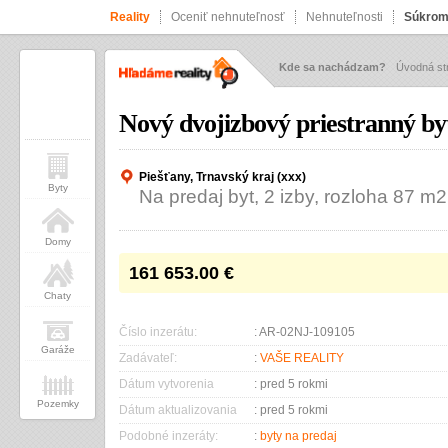
Reality
Oceniť nehnuteľnosť
Nehnuteľnosti
Súkrom
Kde sa nachádzam?
Úvodná st
Nový dvojizbový priestranný by
Piešťany, Trnavský kraj (xxx)
Byty
Na predaj byt, 2 izby, rozloha 87 m2
Domy
161 653.00
€
Chaty
Číslo inzerátu:
: AR-02NJ-109105
Garáže
Zadávateľ:
:
VAŠE REALITY
Dátum vytvorenia
: pred 5 rokmi
Pozemky
Dátum aktualizovania
: pred 5 rokmi
Podobné inzeráty:
:
byty na predaj