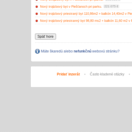
Nový trojizbový byt v Piešťanoch pri parku.
221 075 €
Nový trojizbový priestraný byt 110,86m2 + balkón 14,40m2 v Pi
Nový trojizbový priestranný byt 98,80 ms2 + balkón 11,60 m2 v P
Späť hore
Máte škaredú alebo
nefunkčnú
webovú stránku?
Pridať inzerát
•
Často kladené otázky
•