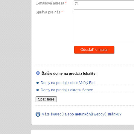
E-mailová adresa
*
:
Správa pre nás
*
:
Odoslať formulár
Ďalšie domy na predaj
z lokality:
Domy na predaj z obce Veľký Biel
Domy na predaj z okresu Senec
Späť hore
Máte škaredú alebo
nefunkčnú
webovú stránku?