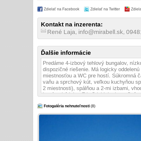
Zdielať na Facebook
Zdielať na Twitter
Zdiel
Kontakt na inzerenta:
René Laja, info@mirabell.sk, 094
Ďalšie informácie
Predáme 4-izbový tehlový bungalov, nízk
dispozičné riešenie. Má logicky oddelenú
miestnosťou a WC pre hostí. Súkromná čas
vaňu a sprchový kút, veľkou kuchyňou sp
2 miestnosti), spálňou a 2-mi izbami, vh
hosťovská izba. Z každej izby je možný 
navrhnutý z funkčného hľadiska s možnos
vstavané roll-door skrine, šatníky. Pova
Fotogaléria nehnuteľnosti
(8)
predmetov cca 12 m2. Pozemok je vo vý
studne, voda v hĺbke cca 3-5m. Cena pon
150.000,-€ v sebe zahŕňa: Pozemok. -- 
106m2 základy/ základová doska hydroiz
pripojenie na hromozvod obvodové muriv