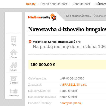
Reality
Oceniť nehnuteľnosť
Nehnuteľnosti
Súkrom
Kde sa nachádzam?
Úvodná st
Novostavba 4-izbového bungalo
Veľký Biel, Senec, Bratislavský kraj
Byty
Na predaj rodinný dom, rozloha 10
Domy
150 000.00
€
Chaty
Číslo inzerátu:
: AR-06Q2-100590
Garáže
Zadávateľ:
:
MIRABELL SK s.r.o.
Dátum vytvorenia
: pred 5 rokmi
Pozemky
Dátum aktualizovania
: pred 5 rokmi
Podobné inzeráty:
:
domy na predaj