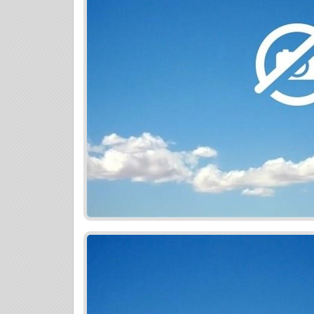
stien fasádny polystyrén 100mm zateplen
silikónová omietka stropná izolácia 30
betónová strešná krytina okapové zvody
komplet + revízia vnútorné priečky tehl
strojové plastové okná vo farbe – izola
plastové dvere vo farbe elektroinštaláci
krabiciach COAX + FTP – rozvody 1x kaž
hlavnej miestnosti + vstupná hala, t.j. 5
voda STUDŇA – predpríprava do technick
napojenie na septik 12m3 + príprava pripo
litrový zásobník na TÚV, prístupový ch
chodníky okolo domu, 300 mm odstup od zá
všetkých potrebných dokladov týkajúcich 
príprava na solár, príprava na klimatizáci
Informácie o obci: - autobusová zastávk
základná škola 1,3km - COOP Jednota 1
Bratislava Zlaté piesky 14 km. Začiatok 
Foto v inzercii je z reálneho postavenéh
pri obhliadkach. Cena je celková vrátane
a predajný servis (ZBZ, KZ, návrh na vklad
Zabezpečíme kompletné hypotekárne por
Kontakt: René Laja, 0910 966 575, info@m