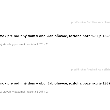
pred 5 rokmi / realitná kancelária
ok pre rodinný dom v obci Jabloňovce, rozloha pozemku je 132
daj stavebný pozemok, rozloha 1 323 m2
pred 5 rokmi / realitná kancelária
ok pre rodinný dom v obci Jabloňovce, rozloha pozemku je 196
daj stavebný pozemok, rozloha 1 967 m2