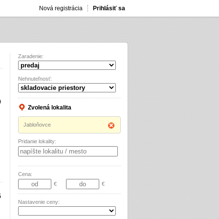
Nová registrácia
Prihlásiť sa
Zaradenie:
Nehnuteľnosť:
9
Zvolená lokalita
Jabloňovce
Pridanie lokality:
Cena:
€
€
5
Nastavenie ceny: