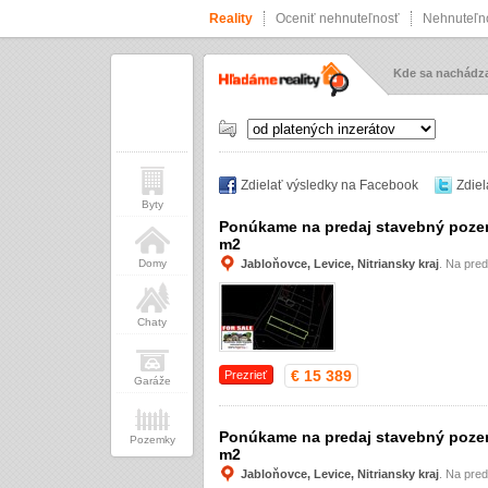
Reality
Oceniť nehnuteľnosť
Nehnuteľno
Kde sa nachád
Zdielať výsledky na Facebook
Zdiel
Byty
Ponúkame na predaj stavebný pozem
m2
Domy
Jabloňovce, Levice, Nitriansky kraj
. Na pre
Chaty
€ 15 389
Prezrieť
Garáže
Ponúkame na predaj stavebný pozem
Pozemky
m2
Jabloňovce, Levice, Nitriansky kraj
. Na pre