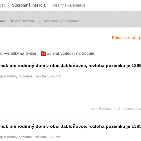
sti
Súkromná inzercia
Realitné kancelárie
zam?
Úvodná stránka
→
Výsledky vyhľadávania
Pridať inzerát
ať výsledky na Twitter
Zdielať výsledky na Google
ok pre rodinný dom v obci Jabloňovce, rozloha pozemku je 139
daj stavebný pozemok, rozloha 1 399 m2
pred 5 rokmi / realitná kancelária
ok pre rodinný dom v obci Jabloňovce, rozloha pozemku je 136
daj stavebný pozemok, rozloha 1 365 m2