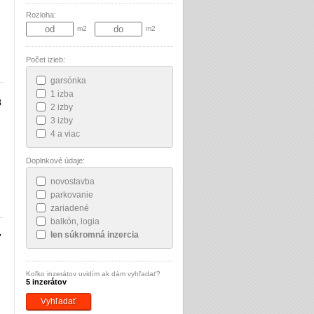
Rozloha:
m2
m2
Počet izieb:
garsónka
1 izba
3
2 izby
3 izby
4 a viac
Doplnkové údaje:
novostavba
parkovanie
zariadené
balkón, logia
len súkromná inzercia
7
Koľko inzerátov uvidím ak dám vyhľadať?
5 inzerátov
Vyhľadať