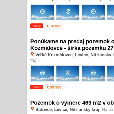
€ 16 500
Prezrieť
Ponúkame na predaj pozemok o
Kozmálovce - šírka pozemku 2
Veľké Kozmálovce, Levice, Nitriansky k
m2
€ 39 990
Prezrieť
Pozemok o výmere 463 m2 v ob
Bátovce, Levice, Nitriansky kraj
. Na pr