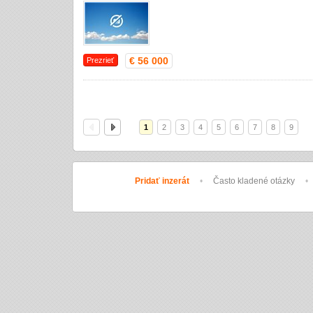
€ 56 000
Prezrieť
1
2
3
4
5
6
7
8
9
Pridať inzerát
•
Často kladené otázky
•