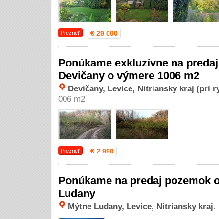
€ 29 000
Prezrieť
Ponúkame exkluzívne na predaj 
Devičany o výmere 1006 m2
Devičany, Levice, Nitriansky kraj (pri r
006 m2
€ 2 990
Prezrieť
Ponúkame na predaj pozemok o
Ludany
Mýtne Ludany, Levice, Nitriansky kraj
.