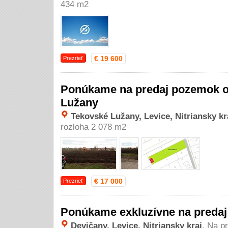
434 m2
€ 19 600
Prezrieť
Ponúkame na predaj pozemok o
Lužany
Tekovské Lužany, Levice, Nitriansky kr
rozloha 2 078 m2
€ 17 000
Prezrieť
Ponúkame exkluzívne na predaj
Devičany, Levice, Nitriansky kraj
. Na p