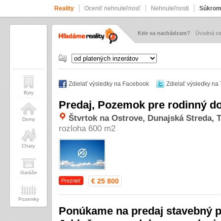
Reality
Oceniť nehnuteľnosť
Nehnuteľnosti
Súkrom
Kde sa nachádzam?
Úvodná st
Zdielať výsledky na Facebook
Zdielať výsledky na 
Byty
Predaj, Pozemok pre rodinný do
Štvrtok na Ostrove, Dunajská Streda, T
Domy
rozloha 600 m2
Chaty
Garáže
€ 25 800
Prezrieť
Pozemky
Ponúkame na predaj stavebný p