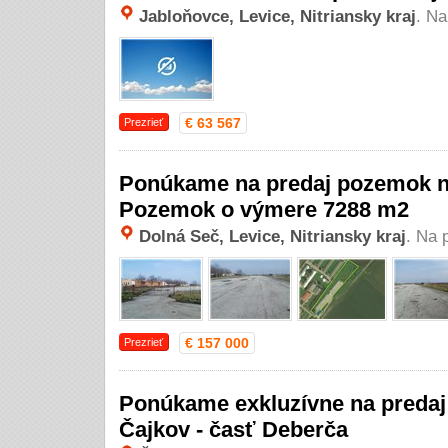
Jabloňovce, Levice, Nitriansky kraj
. Na
€ 63 567
Prezrieť
Ponúkame na predaj pozemok na
Pozemok o výmere 7288 m2
Dolná Seč, Levice, Nitriansky kraj
. Na 
€ 157 000
Prezrieť
Ponúkame exkluzívne na predaj
Čajkov - časť Deberča