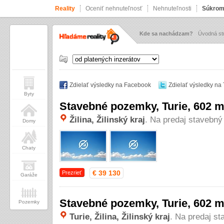
Reality
Oceniť nehnuteľnosť
Nehnuteľnosti
Súkrom
Kde sa nachádzam?
Úvodná st
Zdielať výsledky na Facebook
Zdielať výsledky na 
Byty
Stavebné pozemky, Turie, 602 
Žilina, Žilinský kraj
. Na predaj stavebn
Domy
Chaty
€ 39 130
Prezrieť
Garáže
Stavebné pozemky, Turie, 602 
Pozemky
Turie, Žilina, Žilinský kraj
. Na predaj s