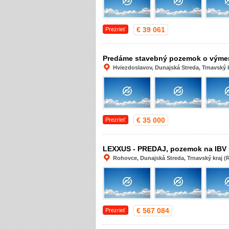
€ 39 061
Prezrieť
Predáme stavebný pozemok o výmer
Hviezdoslavov, Dunajská Streda, Trnavský k
€ 35 000
Prezrieť
LEXXUS - PREDAJ, pozemok na IBV 
Rohovce, Dunajská Streda, Trnavský kraj 
€ 567 084
Prezrieť