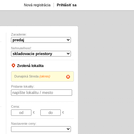
Nová registrácia
Prihlásiť sa
Zaradenie:
Nehnuteľnosť:
Zvolená lokalita
Dunajská Streda
(okres)
Pridanie lokality:
Cena:
€
€
Nastavenie ceny: