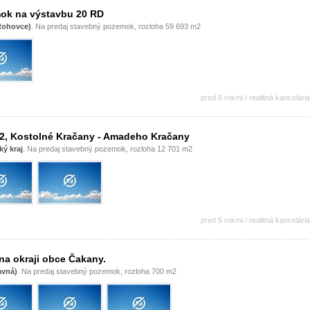
ok na výstavbu 20 RD
(Rohovce)
. Na predaj stavebný pozemok, rozloha 59 693 m2
pred 5 rokmi / realitná kancelária
, Kostolné Kračany - Amadeho Kračany
ký kraj
. Na predaj stavebný pozemok, rozloha 12 701 m2
pred 5 rokmi / realitná kancelária
a okraji obce Čakany.
avná)
. Na predaj stavebný pozemok, rozloha 700 m2