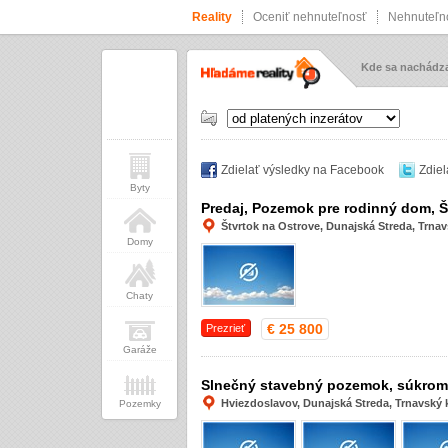
Reality
Oceniť nehnuteľnosť
Nehnuteľno
Kde sa nachád
Zdielať výsledky na Facebook
Zdiel
Byty
Predaj, Pozemok pre rodinný dom, Š
Štvrtok na Ostrove, Dunajská Streda, Trnav
Domy
Chaty
€ 25 800
Prezrieť
Garáže
Slnečný stavebný pozemok, súkromie
Hviezdoslavov, Dunajská Streda, Trnavský k
Pozemky