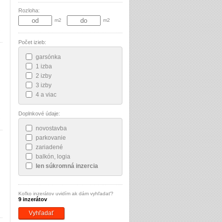
Rozloha:
m2
m2
Počet izieb:
garsónka
1 izba
2 izby
3 izby
4 a viac
Doplnkové údaje:
novostavba
parkovanie
zariadené
balkón, logia
len súkromná inzercia
Koľko inzerátov uvidím ak dám vyhľadať?
9 inzerátov
Vyhľadať