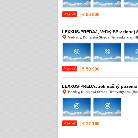
€ 55 000
Prezrieť
LEXXUS-PREDAJ, Veľký SP v tichej č
Vydrany, Dunajská Streda, Trnavský kraj (H
€ 59 900
Prezrieť
LEXXUS-PREDAJ,rekreačný pozemok 
Bodíky, Dunajská Streda, Trnavský kraj (Bo
€ 17 190
Prezrieť